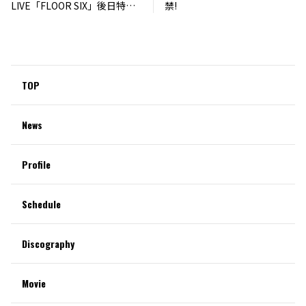
LIVE「FLOOR SIX」後日特典
禁!
会詳細 決定!!
TOP
News
Profile
Schedule
Discography
Movie