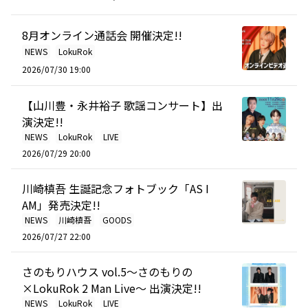
8月オンライン通話会 開催決定!!
NEWS
LokuRok
2026/07/30 19:00
【山川豊・永井裕子 歌謡コンサート】出
演決定!!
NEWS
LokuRok
LIVE
2026/07/29 20:00
川崎槙吾 生誕記念フォトブック「AS I
AM」発売決定!!
NEWS
川崎槙吾
GOODS
2026/07/27 22:00
さのもりハウス vol.5～さのもりの
×LokuRok 2 Man Live～ 出演決定!!
NEWS
LokuRok
LIVE