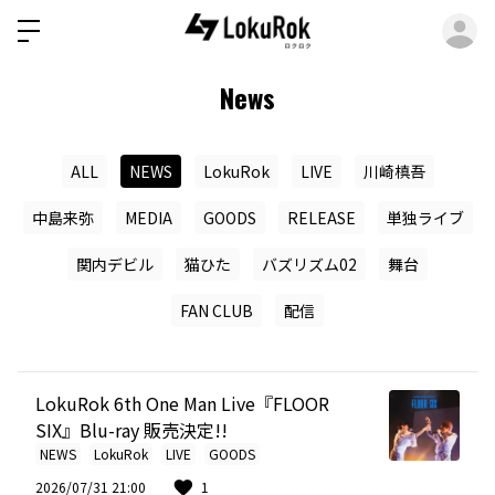
ロ
News
ALL
NEWS
LokuRok
LIVE
川崎槙吾
中島来弥
MEDIA
GOODS
RELEASE
単独ライブ
関内デビル
猫ひた
バズリズム02
舞台
FAN CLUB
配信
LokuRok 6th One Man Live『FLOOR
SIX』Blu-ray 販売決定!!
NEWS
LokuRok
LIVE
GOODS
2026/07/31 21:00
1