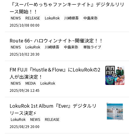
『スーパーめっちゃファンキーナイト』デジタルリリ
ース開始！！
NEWS
RELEASE
LokuRok
川崎槙吾
中島来弥
2025/10/08 00:00
Route 66~ ハロウィンナイト~開催決定！！
NEWS
LokuRok
川崎槙吾
中島来弥
単独ライブ
2025/10/02 20:30
FM FUJI『Hustle＆Flow』にLokuRokの2
人が出演決定！
NEWS
MEDIA
LokuRok
2025/09/26 12:45
LokuRok 1st Album『Ever』デジタルリ
リース決定⚡️
LokuRok
NEWS
RELEASE
2025/08/29 20:00