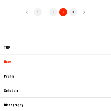
…
1
6
7
8
TOP
News
Profile
Schedule
Discography