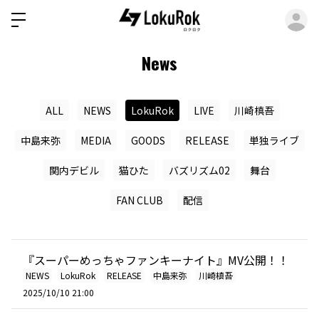
ロ
News
ALL
NEWS
LokuRok
LIVE
川崎槙吾
中島来弥
MEDIA
GOODS
RELEASE
単独ライブ
関内デビル
猫ひた
バズリズム02
舞台
FAN CLUB
配信
『スーパーめっちゃファンキーナイト』MV公開！！
NEWS
LokuRok
RELEASE
中島来弥
川崎槙吾
2025/10/10 21:00