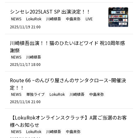
シンセレ2025LAST SP 出演決定！！
NEWS
LokuRok
川崎槙吾
中島来弥
LIVE
2025/11/19 21:00
川崎槙吾出演！！猫のひたいほどワイド 祝10周年感
謝祭
NEWS
川崎槙吾
2025/11/17 18:00
Route 66 ~のんびり屋さんのサンタクロース~開催決
定！！
NEWS
単独ライブ
LokuRok
川崎槙吾
中島来弥
2025/11/16 21:00
【LokuRokオンラインスクラッチ】A賞ご当選のお客
様へお知らせ
NEWS
LokuRok
川崎槙吾
中島来弥