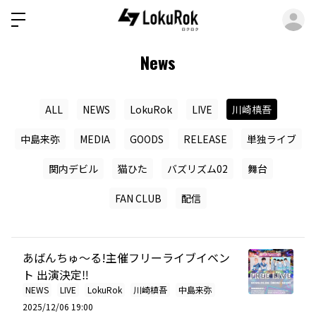
ロ
News
ALL
NEWS
LokuRok
LIVE
川崎槙吾
中島来弥
MEDIA
GOODS
RELEASE
単独ライブ
関内デビル
猫ひた
バズリズム02
舞台
FAN CLUB
配信
あばんちゅ〜る!主催フリーライブイベン
ト 出演決定‼︎
NEWS
LIVE
LokuRok
川崎槙吾
中島来弥
2025/12/06 19:00