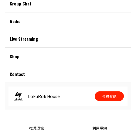
Group Chat
Radio
Live Streaming
Shop
Contact
LokuRok House
会員登録
推奨環境
利用規約