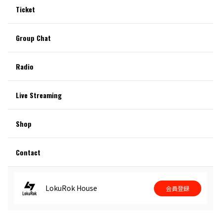
Ticket
Group Chat
Radio
Live Streaming
Shop
Contact
LokuRok House
会員登録