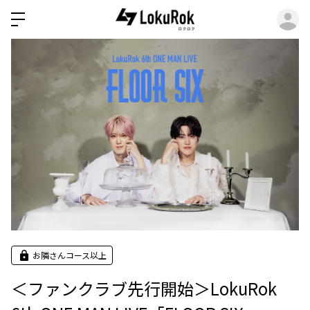
ロ
お隣さんコース以上
＜ファンクラブ先行開始＞LokuRok